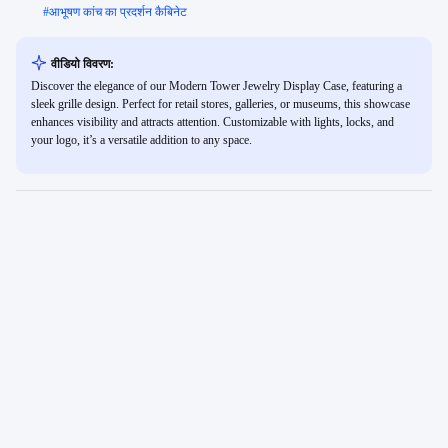
#
आभूषण कांच का प्रदर्शन कैबिनेट
वीडियो विवरण:
Discover the elegance of our Modern Tower Jewelry Display Case, featuring a
sleek grille design. Perfect for retail stores, galleries, or museums, this showcase
enhances visibility and attracts attention. Customizable with lights, locks, and
your logo, it’s a versatile addition to any space.