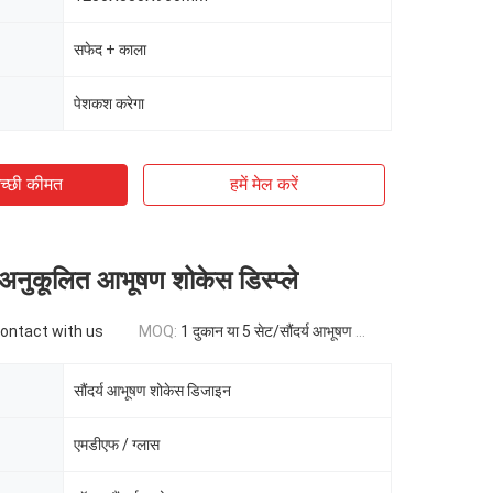
सफेद + काला
पेशकश करेगा
च्छी कीमत
हमें मेल करें
अनुकूलित आभूषण शोकेस डिस्प्ले
contact with us
MOQ:
1 दुकान या 5 सेट/सौंदर्य आभूषण शोकेस डिज़ाइन
सौंदर्य आभूषण शोकेस डिजाइन
एमडीएफ / ग्लास