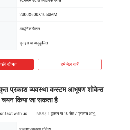
स्टेनलेस स्टील एमडीएफ ग्लास
2300X600X1050MM
आधुनिक फैशन
सुनहरा या अनुकूलित
च्छी कीमत
हमें मेल करें
्कृत प्रकाश व्यवस्था कस्टम आभूषण शोकेस
 का चयन किया जा सकता है
contact with us
MOQ:
1 दुकान या 10 सेट / प्रकाश आभूषण शोकेस
प्रकाश आभूषण शोकेस