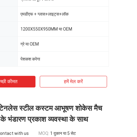
एमडीएफ + ग्लास+लाइट्स+लॉक
1200X550X950MM या OEM
ग्रे या OEM
पेशकश करेगा
च्छी कीमत
हमें मेल करें
 स्टेनलेस स्टील कस्टम आभूषण शोकेस मैच
के भंडारण प्रकाश व्यवस्था के साथ
contact with us
MOQ:
1 दुकान या 5 सेट