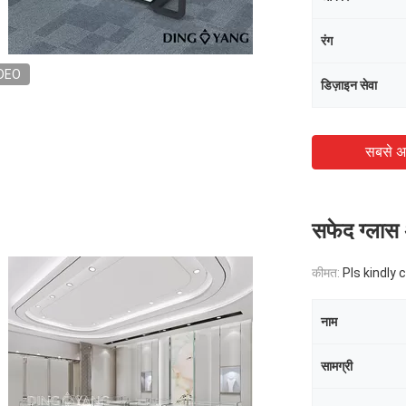
रंग
DEO
डिज़ाइन सेवा
सबसे अ
सफेद ग्लास 
कीमत:
Pls kindly 
नाम
सामग्री