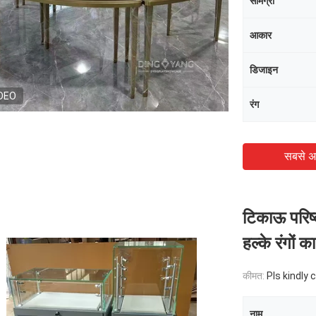
सामग्री
आकार
डिजाइन
DEO
रंग
सबसे अ
टिकाऊ परिष
हल्के रंगों
कीमत:
Pls kindly 
नाम