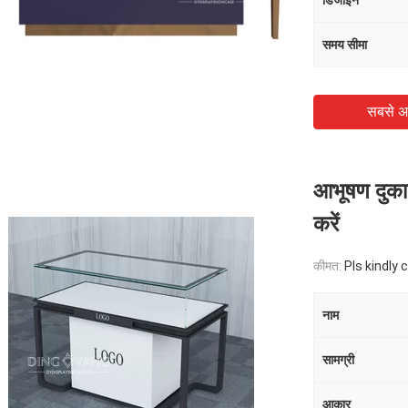
डिजाइन
समय सीमा
सबसे अ
आभूषण दुका
करें
कीमत:
Pls kindly 
नाम
सामग्री
आकार