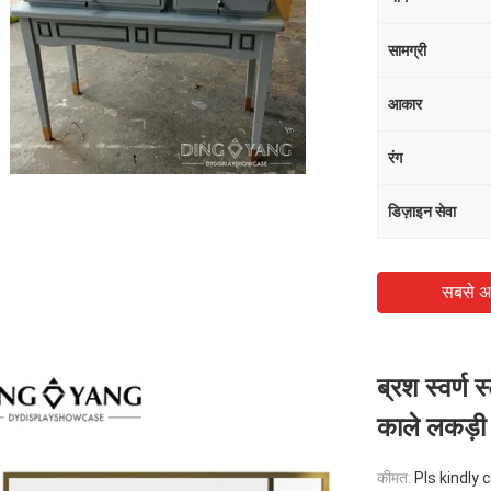
सामग्री
आकार
रंग
डिज़ाइन सेवा
सबसे अ
ब्रश स्वर्ण
काले लकड़ी 
कीमत:
Pls kindly 