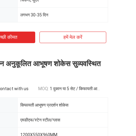
चिकना, सुंदर
लगभग 30-35 दिन
च्छी कीमत
हमें मेल करें
न अनुकूलित आभूषण शोकेस सुव्यवस्थित
contact with us
MOQ:
1 दुकान या 5 सेट / किफायती आभूषण प्रदर्शन शोकेस
किफायती आभूषण प्रदर्शन शोकेस
एमडीएफ/स्टेन स्टील/ग्लास
1200X550X960MM