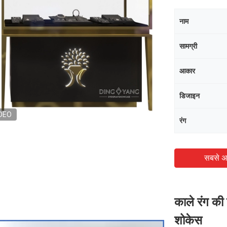
नाम
सामग्री
आकार
डिजाइन
DEO
रंग
सबसे अ
काले रंग की 
शोकेस