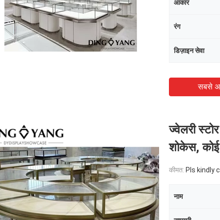
आकार
रंग
डिज़ाइन सेवा
सबसे अ
ज्वेलरी स्ट
शोकेस, कोई 
कीमत:
Pls kindly 
नाम