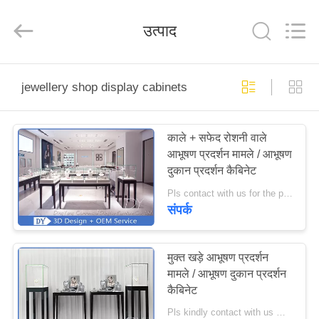
Yang
Commercial
Display
उत्पाद
Furniture
Co.,
Ltd..
All
Rights
घर
Reserved.
jewellery shop display cabinets
उत्पाद
काले + सफेद रोशनी वाले
आभूषण प्रदर्शन मामले / आभूषण
वीडियो
दुकान प्रदर्शन कैबिनेट
Pls contact with us for the price information MOQ:10 पीसी / आभूषण दुकान प्रदर्शन कैबिनेट
हमारे
संपर्क
बारे
में
मुक्त खड़े आभूषण प्रदर्शन
मामले / आभूषण दुकान प्रदर्शन
कैबिनेट
कारखाने
Pls kindly contact with us MOQ:1 दुकान या 10 सेट / आभूषण दुकान के प्रदर्शन कैबिनेट