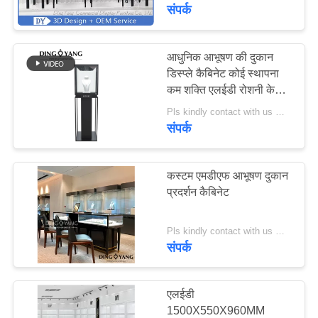
का
संपर्क
दौरा
आधुनिक आभूषण की दुकान
डिस्प्ले कैबिनेट कोई स्थापना
गुणवत्ता
कम शक्ति एलईडी रोशनी के
नियंत्रण
साथ
Pls kindly contact with us MOQ:1 दुकान या 5 सेट
संपर्क
उद्धरण
मांगें
कस्टम एमडीएफ आभूषण दुकान
प्रदर्शन कैबिनेट
COMPANY
Pls kindly contact with us MOQ:1 दुकान या 5 सेट/आभूषण शोरूम डिस्प्ले डिज़ाइन
NEWS
संपर्क
साइटमैप
एलईडी
1500X550X960MM