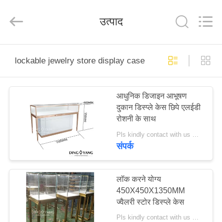
Yang
Commercial
Display
उत्पाद
Furniture
Co.,
Ltd..
All
Rights
घर
Reserved.
lockable jewelry store display case
उत्पाद
आधुनिक डिजाइन आभूषण
दुकान डिस्प्ले केस छिपे एलईडी
वीडियो
रोशनी के साथ
Pls kindly contact with us MOQ:1 दुकान या 5 सेट/आभूषण प्रदर्शन मामले
हमारे
संपर्क
बारे
में
लॉक करने योग्य
450X450X1350MM
ज्वैलरी स्टोर डिस्प्ले केस
कारखाने
Pls kindly contact with us MOQ:1 दुकान या 5 सेट/गोल्डन ग्लास ज्वेलरी डिस्प्ले केस