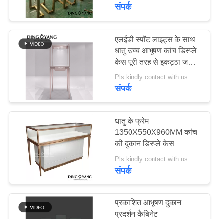
का
संपर्क
दौरा
एलईडी स्पॉट लाइट्स के साथ
धातु उच्च आभूषण कांच डिस्प्ले
गुणवत्ता
केस पूरी तरह से इकट्ठा जहाज
नियंत्रण
लॉक करने योग्य
Pls kindly contact with us MOQ:1 दुकान या 5 सेट
संपर्क
उद्धरण
मांगें
धातु के फ्रेम
1350X550X960MM कांच
की दुकान डिस्प्ले केस
COMPANY
Pls kindly contact with us MOQ:1 दुकान या 5 सेट/धातु फ़्रेमयुक्त आभूषण प्रदर्शन मामले
NEWS
संपर्क
साइटमैप
प्रकाशित आभूषण दुकान
प्रदर्शन कैबिनेट