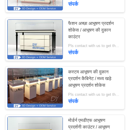
का
संपर्क
दौरा
फैशन अच्छा आभूषण प्रदर्शन
शोकेस / आभूषण की दुकान
गुणवत्ता
काउंटर
नियंत्रण
Pls contact with us to get the price information MOQ:10 पीस या नेगोसिएटेड/आभूषण स्टोर काउंटर पर रखा जा सकता है
संपर्क
उद्धरण
मांगें
कस्टम आभूषण की दुकान
प्रदर्शन कैबिनेट / मध्य खड़े
आभूषण प्रदर्शन शोकेस
COMPANY
Pls contact with us to get the price information MOQ:10 पीसी
NEWS
संपर्क
साइटमैप
मोर्डर्न एमडीएफ आभूषण
प्रदर्शनी काउंटर / आभूषण