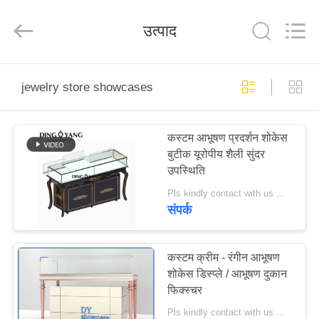
Yang
Commercial
Display
उत्पाद
Furniture
Co.,
Ltd..
All
Rights
घर
Reserved.
jewelry store showcases
उत्पाद
कस्टम आभूषण प्रदर्शन शोकेस
बुटीक यूरोपीय शैली सुंदर
वीडियो
उपस्थिति
Pls kindly contact with us MOQ:1 दुकान या 5 सेट
हमारे
संपर्क
बारे
में
कस्टम क्रीम - रंगीन आभूषण
शोकेस डिस्प्ले / आभूषण दुकान
फिक्स्चर
कारखाने
Pls kindly contact with us MOQ:10 पीसी