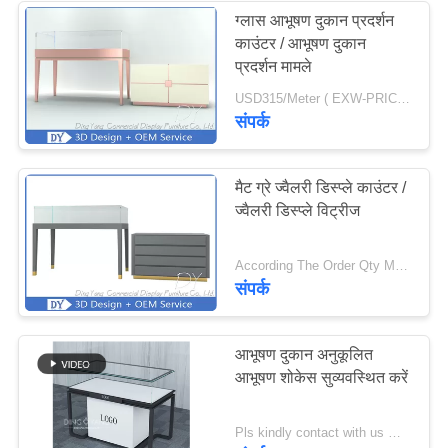
ग्लास आभूषण दुकान प्रदर्शन
काउंटर / आभूषण दुकान
प्रदर्शन मामले
USD315/Meter ( EXW-PRICE ) MOQ:10 पीसी या बातचीत की जा सकती है
संपर्क
मैट ग्रे ज्वैलरी डिस्प्ले काउंटर /
ज्वैलरी डिस्प्ले विट्रीज
According The Order Qty MOQ:10 सेट/आभूषण प्रदर्शन शोकेस
संपर्क
आभूषण दुकान अनुकूलित
आभूषण शोकेस सुव्यवस्थित करें
Pls kindly contact with us MOQ:1 दुकान या 5 सेट / किफायती आभूषण प्रदर्शन शोकेस