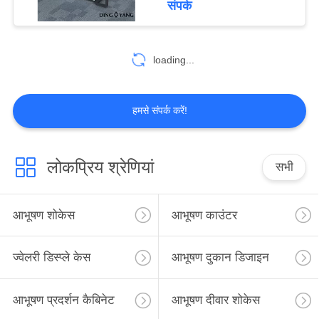
संपर्क
loading...
हमसे संपर्क करें!
लोकप्रिय श्रेणियां
सभी
आभूषण शोकेस
आभूषण काउंटर
ज्वेलरी डिस्प्ले केस
आभूषण दुकान डिजाइन
आभूषण प्रदर्शन कैबिनेट
आभूषण दीवार शोकेस