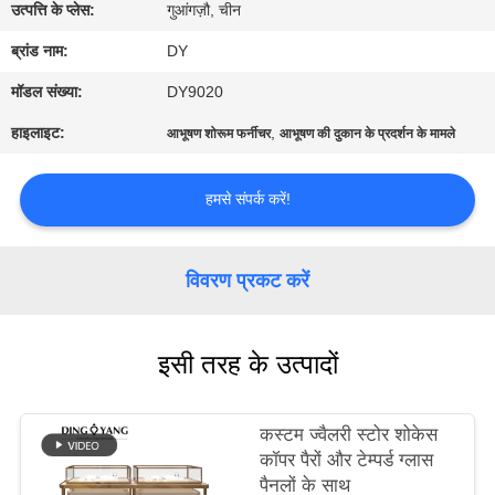
का
उत्पत्ति के प्लेस:
गुआंगज़ौ, चीन
दौरा
ब्रांड नाम:
DY
मॉडल संख्या:
DY9020
गुणवत्ता
हाइलाइट:
,
आभूषण शोरूम फर्नीचर
आभूषण की दुकान के प्रदर्शन के मामले
नियंत्रण
हमसे संपर्क करें!
उद्धरण
मांगें
विवरण प्रकट करें
COMPANY
इसी तरह के उत्पादों
NEWS
कस्टम ज्वैलरी स्टोर शोकेस
साइटमैप
कॉपर पैरों और टेम्पर्ड ग्लास
पैनलों के साथ