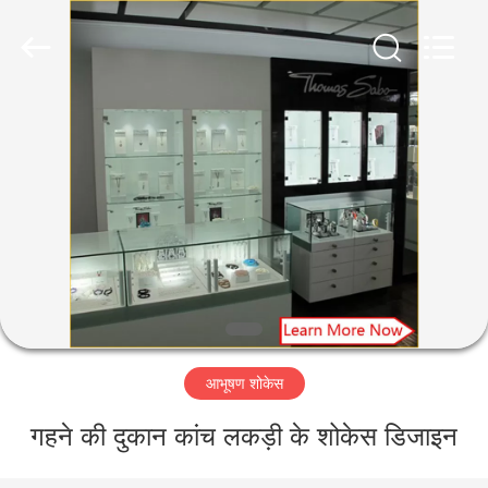
Yang
Commercial
Display
Furniture
Co.,
Ltd..
All
Rights
घर
Reserved.
उत्पाद
वीडियो
हमारे
बारे
आभूषण शोकेस
में
गहने की दुकान कांच लकड़ी के शोकेस डिजाइन
कारखाने