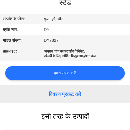
स्टैंड
का
दौरा
उत्पत्ति के प्लेस:
गुआंगज़ौ, चीन
ब्रांड नाम:
DY
गुणवत्ता
नियंत्रण
मॉडल संख्या:
DY7827
हाइलाइट:
,
आभूषण कांच का प्रदर्शन कैबिनेट
ज्वैलरी के लिए लॉकिंग विज़ुअलाइज़ेशन केस
उद्धरण
मांगें
हमसे संपर्क करें!
COMPANY
विवरण प्रकट करें
NEWS
इसी तरह के उत्पादों
साइटमैप