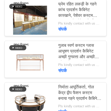
PRIVACY
फ्रेम रहित लकड़ी के गहने
कांच प्रदर्शन कैबिनेट
POLICY
कारखाने, पेशेवर कस्टम
बनाया गहने शोकेस निर्माता
Pls kindly contact with us MOQ:1 दुकान या 5 सेट/लक्जरी आभूषण स्टोर फर्नीचर
संपर्क
गुलाब स्वर्ण कस्टम ग्लास
आभूषण प्रदर्शन कैबिनेट
अच्छी गुणवत्ता और अच्छी
कीमत के साथ, शोकेस
Pls kindly contact with us MOQ:1 दुकान या 5 सेट/लक्जरी आभूषण स्टोर फर्नीचर
कारखाने सीधे बेचते हैं
संपर्क
निर्माता आपूर्तिकर्ता, गोल
केंद्र द्वीप फैशन कस्टम
बनाया गहने प्रदर्शन कैबिनेट,
ग्लास शीर्ष गहने शोकेस
Pls kindly contact with us MOQ:1 दुकान या 5 सेट