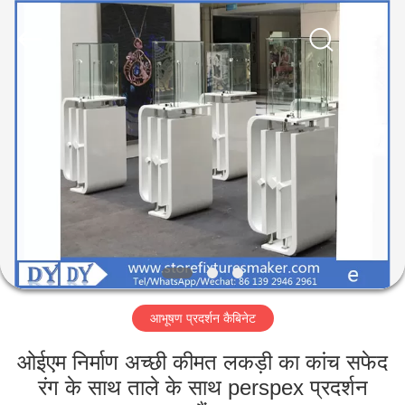
Yang
Commercial
Display
Furniture
Co.,
Ltd..
All
Rights
घर
Reserved.
उत्पाद
वीडियो
हमारे
बारे
आभूषण प्रदर्शन कैबिनेट
में
ओईएम निर्माण अच्छी कीमत लकड़ी का कांच सफेद
कारखाने
रंग के साथ ताले के साथ perspex प्रदर्शन