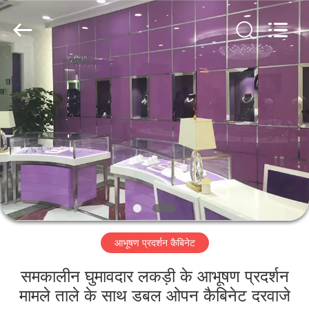
Yang
Commercial
Display
Furniture
Co.,
Ltd..
All
Rights
घर
Reserved.
उत्पाद
वीडियो
हमारे
बारे
आभूषण प्रदर्शन कैबिनेट
में
समकालीन घुमावदार लकड़ी के आभूषण प्रदर्शन
कारखाने
मामले ताले के साथ डबल ओपन कैबिनेट दरवाजे