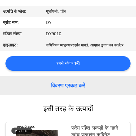
का
उत्पत्ति के प्लेस:
गुआंगज़ौ, चीन
दौरा
ब्रांड नाम:
DY
गुणवत्ता
मॉडल संख्या:
DY9010
नियंत्रण
हाइलाइट:
,
वाणिज्यिक आभूषण प्रदर्शन मामले
आभूषण दुकान का काउंटर
उद्धरण
हमसे संपर्क करें!
मांगें
विवरण प्रकट करें
COMPANY
NEWS
इसी तरह के उत्पादों
साइटमैप
फ्रेम रहित लकड़ी के गहने
कांच प्रदर्शन कैबिनेट