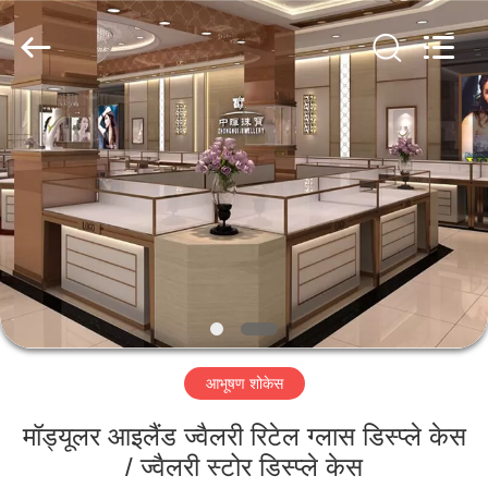
Yang
Commercial
Display
Furniture
Co.,
Ltd..
All
Rights
घर
Reserved.
उत्पाद
वीडियो
हमारे
बारे
आभूषण शोकेस
में
मॉड्यूलर आइलैंड ज्वैलरी रिटेल ग्लास डिस्प्ले केस
कारखाने
/ ज्वैलरी स्टोर डिस्प्ले केस