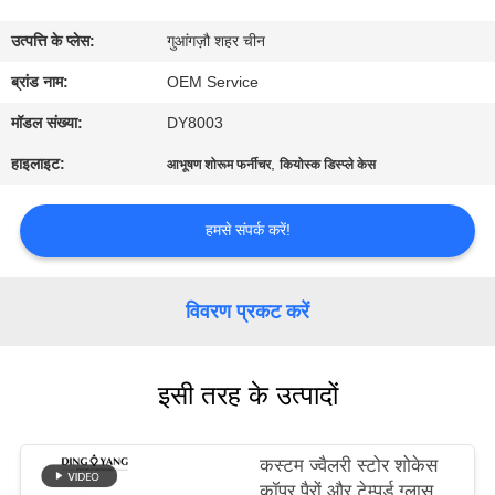
का
उत्पत्ति के प्लेस:
गुआंगज़ौ शहर चीन
दौरा
ब्रांड नाम:
OEM Service
गुणवत्ता
मॉडल संख्या:
DY8003
नियंत्रण
हाइलाइट:
,
आभूषण शोरूम फर्नीचर
कियोस्क डिस्प्ले केस
उद्धरण
हमसे संपर्क करें!
मांगें
विवरण प्रकट करें
COMPANY
NEWS
इसी तरह के उत्पादों
साइटमैप
कस्टम ज्वैलरी स्टोर शोकेस
कॉपर पैरों और टेम्पर्ड ग्लास