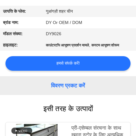
का
उत्पत्ति के प्लेस:
गुआंगज़ौ शहर चीन
दौरा
ब्रांड नाम:
DY Or OEM / DOM
गुणवत्ता
मॉडल संख्या:
DY9026
नियंत्रण
हाइलाइट:
,
काउंटरटॉप आभूषण प्रदर्शन मामले
कस्टम आभूषण शोरूम
उद्धरण
हमसे संपर्क करें!
मांगें
विवरण प्रकट करें
COMPANY
NEWS
इसी तरह के उत्पादों
साइटमैप
प्री-एसेम्बल संरचना के साथ
खुदरा स्टोर के लिए अत्यधिक