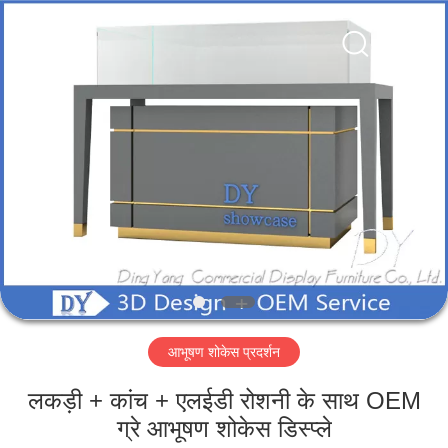
Yang
Commercial
Display
Furniture
Co.,
Ltd..
All
Rights
घर
Reserved.
उत्पाद
वीडियो
हमारे
बारे
आभूषण शोकेस प्रदर्शन
में
लकड़ी + कांच + एलईडी रोशनी के साथ OEM
कारखाने
ग्रे आभूषण शोकेस डिस्प्ले