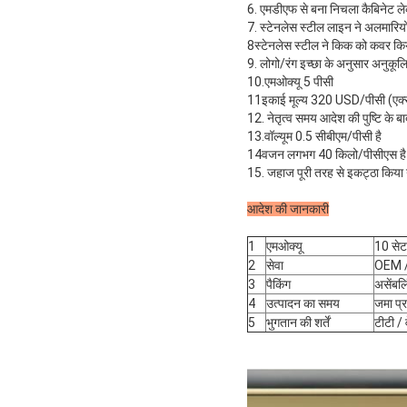
6. एमडीएफ से बना निचला कैबिनेट ल
7. स्टेनलेस स्टील लाइन ने अलमारिय
8स्टेनलेस स्टील ने किक को कवर कि
9. लोगो/रंग इच्छा के अनुसार अनुकू
10.एमओक्यू 5 पीसी
11इकाई मूल्य 320 USD/पीसी (एक्सडब
12. नेतृत्व समय आदेश की पुष्टि के 
13.वॉल्यूम 0.5 सीबीएम/पीसी है
14वजन लगभग 40 किलो/पीसीएस ह
15. जहाज पूरी तरह से इकट्ठा किया 
आदेश की जानकारी
1
एमओक्यू
10 सेट
2
सेवा
OEM / 
3
पैकिंग
असेंबलि
4
उत्पादन का समय
जमा प्र
5
भुगतान की शर्तें
टीटी / 