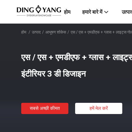
होम
हमारे बारे में
उत्पा
होम
/
उत्पाद
/
आभूषण शोकेस
/
एस / एस + एमडीएफ + ग्लास + लाइट्स गोल्
एस / एस + एमडीएफ + ग्लास + लाइट्स 
इंटीरियर 3 डी डिजाइन
सबसे अच्छी कीमत
हमें मेल करें