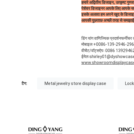
हमारे अद्वितीय डिजाइन, उत्कृष्ट गुणवत्
पेशेवर डिजाइनर आपके लिए आपके सपनो
इसके अलावा हम अपने खुद के डिजाइन स
आपकी पूछताछ अच्छी तरह से समझाई
डिंग यांग वाणिज्यिक प्रदर्शन
फर्नीचर 
मोबाइलः
+0086-139-2946-29
वीचैट/वॉट्सऐपः 0086 139294
ईमेलः
shirley01@dyshowcas
www.showroomdisplaycas
टैग:
Metal jewelry store display case
Lock