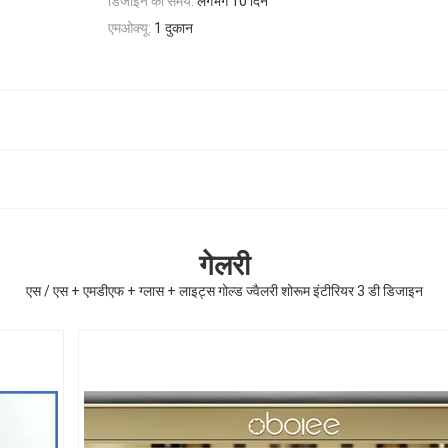
डिजाइन का समय:
लगभग 10 दिन
एमओक्यू:
1 दुकान
गेलरी
एस / एस + एमडीएफ + ग्लास + लाइट्स गोल्ड ज्वैलरी शोरूम इंटीरियर 3 डी डिजाइन