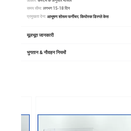
आकार:
कस्टम के अनुसार मंजिल
समय सीमा:
लगभग 15-18 दिन
,
प्रमुखता देना:
आभूषण शोरूम फर्नीचर
कियोस्क डिस्प्ले केस
मूलभूत जानकारी
भुगतान & नौवहन नियमों