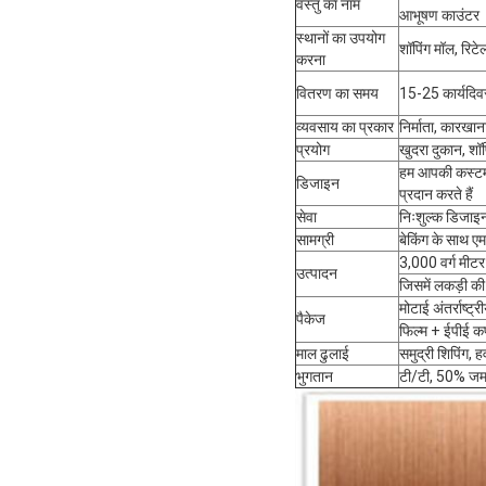
वस्तु का नाम
आभूषण काउंटर
स्थानों का उपयोग
शॉपिंग मॉल, रिटे
करना
वितरण का समय
15-25 कार्यदि
व्यवसाय का प्रकार
निर्माता, कारखाना
प्रयोग
खुदरा दुकान, शॉप
हम आपकी कस्टम 
डिजाइन
प्रदान करते हैं
सेवा
निःशुल्क डिजाइन, 
सामग्री
बेकिंग के साथ ए
3,000 वर्ग मीटर
उत्पादन
जिसमें लकड़ी की 
मोटाई अंतर्राष्ट्
पैकेज
फिल्म + ईपीई कप
माल ढुलाई
समुद्री शिपिंग, 
भुगतान
टी/टी, 50% जमा,