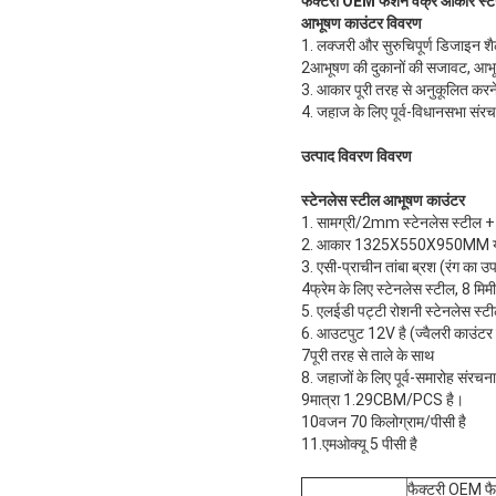
फैक्टरी OEM फैशन वक्र आकार स्टे
आभूषण काउंटर विवरण
1. लक्जरी और सुरुचिपूर्ण डिजाइन शै
2आभूषण की दुकानों की सजावट, आभूषण
3. आकार पूरी तरह से अनुकूलित करने
4. जहाज के लिए पूर्व-विधानसभा संरच
उत्पाद विवरण विवरण
स्टेनलेस स्टील आभूषण काउंटर
1. सामग्री/2mm स्टेनलेस स्टील + 
2. आकार 1325X550X950MM या 
3. एसी-प्राचीन तांबा ब्रश (रंग का 
4फ्रेम के लिए स्टेनलेस स्टील, 8 मिमी 
5. एलईडी पट्टी रोशनी स्टेनलेस स्टील 
6. आउटपुट 12V है (ज्वैलरी काउंटर के
7पूरी तरह से ताले के साथ
8. जहाजों के लिए पूर्व-समारोह संरचना
9मात्रा 1.29CBM/PCS है।
10वजन 70 किलोग्राम/पीसी है
11.एमओक्यू 5 पीसी है
फैक्टरी OEM फै