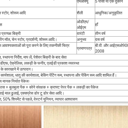
एमओक्यू
5 पीसी या एक दुकान
ल स्टोर, शोरूम आदि
शैली
आधुनिक/अनुकूलित
ओडीएम/
वस
हाँ
ओईएम
 प्रत्यक्ष बिक्री
वारंटी
तीन वर्ष
िंग मॉल, चेन स्टोर, प्रदर्शनी, शोरूम आदि।
अनुभव
दस वर्ष
आवश्यकताओं को पूरा करने के लिए तकनीकी चित्र
बी.वी. और आईएसओ90
प्रमाणपत्र
2008
स्थापना निर्देश, माप लें, पेशेवर बिक्री के बाद सेवा
मडीएफ, ऐक्रेलिक, लकड़ी के फनीर, एलईडी प्रकाश व्यवस्था
 के कारखाने में उत्पादन।
कार्यशाला, धातु की कार्यशाला, बेकिंग पेंटिंग रूम, स्थापना और पैकिंग रूम आदि शामिल हैं।
रीय मानक निर्यात पैकेजः
ास + बुलबुला पैक + कोने संरक्षक + क्राफ्ट पेपर पैक + लकड़ी का पैकेज
हवाई माल ढुलाई, एक्सप्रेस डोर टू डोर सेवा आदि।
 50% शिपमेंट से पहले, वेस्टर्न यूनियन, व्यापार आश्वासन