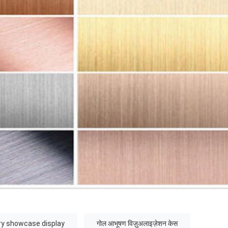
ry showcase display
गोल आभूषण विज़ुअलाइज़ेशन केस