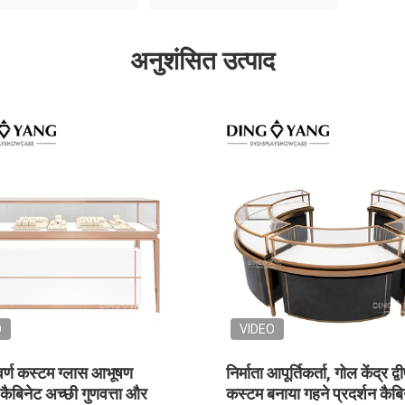
अनुशंसित उत्पाद
VIDEO
लास मुक्त खड़े आभूषण
कैबिनेट के साथ अनुकूलित बड़े आकार
भंडारण क्षेत्र
चमकदार सफेद आभूषण प्रदर्शन मामले