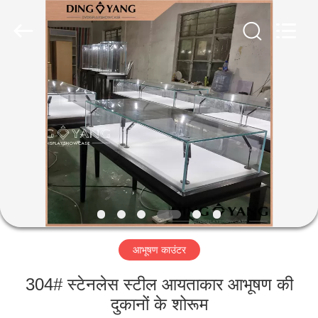
Yang
Commercial
Display
Furniture
Co.,
Ltd..
All
Rights
घर
Reserved.
उत्पाद
वीडियो
हमारे
बारे
आभूषण काउंटर
में
304# स्टेनलेस स्टील आयताकार आभूषण की
कारखाने
दुकानों के शोरूम