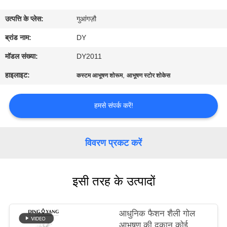
का
उत्पत्ति के प्लेस:
गुआंगज़ौ
दौरा
ब्रांड नाम:
DY
गुणवत्ता
मॉडल संख्या:
DY2011
नियंत्रण
हाइलाइट:
,
कस्टम आभूषण शोरूम
आभूषण स्टोर शोकेस
उद्धरण
हमसे संपर्क करें!
मांगें
विवरण प्रकट करें
COMPANY
NEWS
इसी तरह के उत्पादों
साइटमैप
आधुनिक फैशन शैली गोल
आभूषण की दुकान कोई